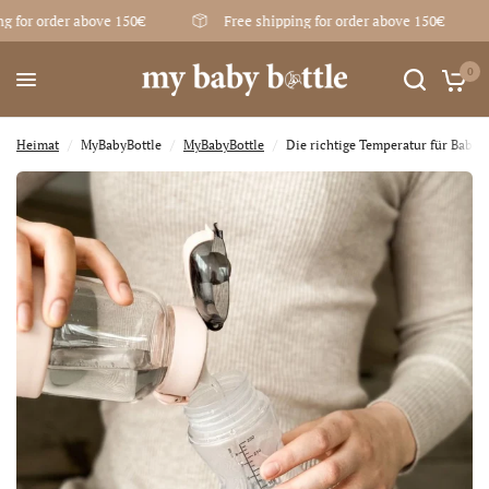
 for order above 150€
Free shipping for order above 150€
Die richtige Temperatur für Babynahrung
Teile:
0
Heimat
/
MyBabyBottle
/
MyBabyBottle
/
Die richtige Temperatur für Baby